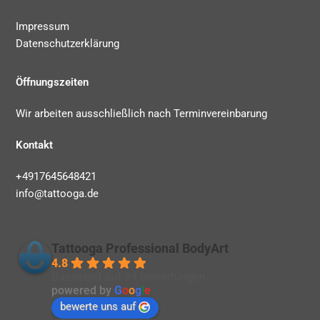
Impressum
Datenschutzerklärung
Öffnungszeiten
Wir arbeiten ausschließlich nach Terminvereinbarung
Kontakt
+4917645648421
info@tattooga.de
Tattooga Professional BodyArt
4.8
Basierend auf 94 Bewertungen
powered by
G
o
o
g
l
e
bewerte uns auf