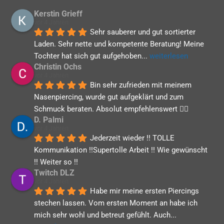
Kerstin Grieff
vor 4 Jahren
Sehr sauberer und gut sortierter 
Laden. Sehr nette und kompetente Beratung! Meine 
Tochter hat sich gut aufgehoben
... 
weiterlesen
Christin Ochs
vor 4 Jahren
Bin sehr zufrieden mit meinem 
Nasenpiercing, wurde gut aufgeklärt und zum 
Schmuck beraten. Absolut empfehlenswert 👍🏻
D. Palmi
vor 4 Jahren
Jederzeit wieder !! TOLLE 
Kommunikation !!Supertolle Arbeit !! Wie gewünscht 
!! Weiter so !!
Twitch DLZ
vor 4 Jahren
Habe mir meine ersten Piercings 
stechen lassen. Vom ersten Moment an habe ich 
mich sehr wohl und betreut gefühlt. Auch
... 