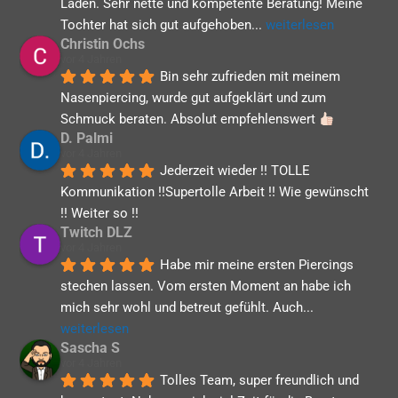
Laden. Sehr nette und kompetente Beratung! Meine 
Tochter hat sich gut aufgehoben
... 
weiterlesen
Christin Ochs
vor 4 Jahren
Bin sehr zufrieden mit meinem 
Nasenpiercing, wurde gut aufgeklärt und zum 
Schmuck beraten. Absolut empfehlenswert 
D. Palmi
vor 4 Jahren
Jederzeit wieder !! TOLLE 
Kommunikation !!Supertolle Arbeit !! Wie gewünscht 
!! Weiter so !!
Twitch DLZ
vor 4 Jahren
Habe mir meine ersten Piercings 
stechen lassen. Vom ersten Moment an habe ich 
mich sehr wohl und betreut gefühlt. Auch
... 
weiterlesen
Sascha S
vor 4 Jahren
Tolles Team, super freundlich und 