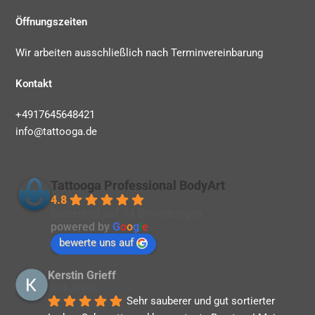
Öffnungszeiten
Wir arbeiten ausschließlich nach Terminvereinbarung
Kontakt
+4917645648421
info@tattooga.de
Tattooga Professional BodyArt
4.8
Basierend auf 94 Bewertungen
powered by
G
o
o
g
l
e
bewerte uns auf
Kerstin Grieff
vor 4 Jahren
Sehr sauberer und gut sortierter 