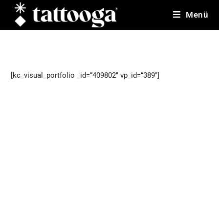
Zum
Menü
Inhalt
springen
[kc_visual_portfolio _id=“409802" vp_id=“389"]